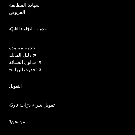
Pullback UOM:
Inches
شهادة المطابقة
Rise:
16.49
العروض
Rise UOM:
Inches
Tip-to-Tip:
35.44
خدمات الدرّاجة الناريّة
Tip-to-Tip UOM:
Inches
WARRANTY:
1 year limited warranty – Go to
www.h-
d.com/warranty
for full details
خدمة معتمدة
NOTES:
Installation of some handlebars and risers may require a
دليل المالك
change in clutch and/or throttle cable and brake lines
جداول الصيانة
for some models. Handlebar height is regulated in many
تحديث البرامج
locations. Check local laws to ensure your motorcycle
meets applicable regulations.
التمويل
تمويل شراء درّاجة ناريّة
من نحن؟