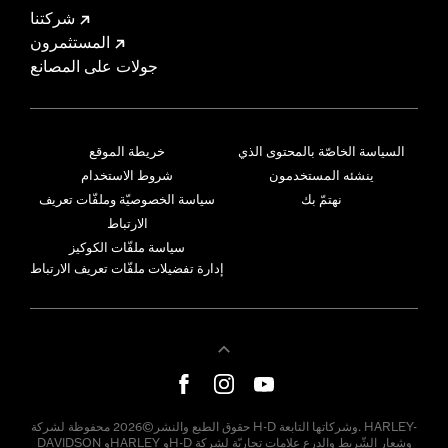
شركتنا
المستثمرون
جولات على المصانع
السياسة الخاصّة بالمحتوى الذي
خريطة الموقع
ينشئه المستخدمون
شروط الاستخدام
نهتمّ بك
سياسة الخصوصيّة وملفّات تعريف
الارتباط
سياسة ملفّات الكوكيز
إدارة تفضيلات ملفّات تعريف الارتباط
حقوق الطبع والنشر©2026 محفوظة لشركة H-D وشركاتها التابعة. HARLEY-
DAVIDSON وHARLEY وH-D وشعار الشّريط والدرع علامات تجاريّة لشركة