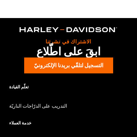
H-D detachable docking kits. Models originally equipped with
1.0" handlebar will require separate purchase of 1.25" handlebar
riser kit. All models require separate purchase of additional
installation components.
Installation Instructions
Harley-Davidson Handlebar Installation
Requirements
الاشتراك في نشرتنا
ابقَ على اطّلاع
Base Width:
11.0
Base Width UOM:
Inches
التسجيل لتلقّي بريدنا الإلكترونيّ
Knurl Center-to-Center:
3.54
Knurl Center-to-Center UOM:
Inches
Diameter:
1.25
تعلّم القيادة
Material Diameter UOM:
Inches
Sold Separately:
Additional installation components
Sold In Units:
Each
التدريب على الدرّاجات الناريّة
Material:
Steel
In the Box:
Handlebar, aluminum isolators (4), installation
خدمة العملاء
instructions
Pullback:
3.71