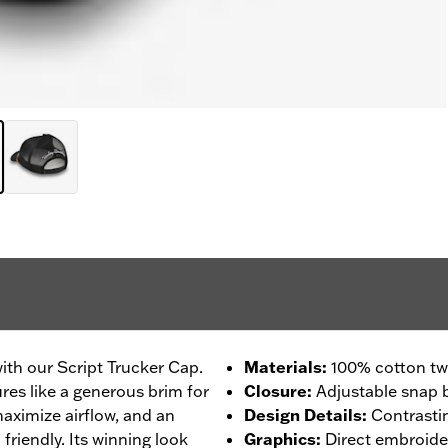
with our Script Trucker Cap.
Materials
:
100% cotton twi
ures like a generous brim for
Closure
:
Adjustable snap 
aximize airflow, and an
Design Details
:
Contrasti
friendly. Its winning look
Graphics
:
Direct embroide