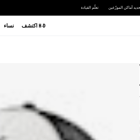
حديد أماكن الموزّعين
تعلّم القيادة
اكتشف H-D
نساء