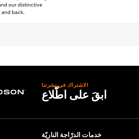
nd our distinctive
t and back.
– Go to
www.h-d.com/warranty
for full details
الاشتراك في نشرتنا
ابقَ على اطّلاع
خدمات الدرّاجة الناريّة