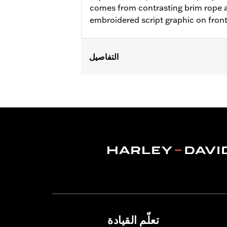
comes from contrasting brim rope a
embroidered script graphic on fron
التفاصيل
Gender:
Unisex
WARRANTY:
2 year limited warranty 
Origin:
Imported
تعلّم القيادة