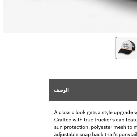
الوصف
A classic look gets a style upgrade 
Crafted with true trucker’s cap feat
sun protection, polyester mesh to m
adjustable snap back that’s ponytail 