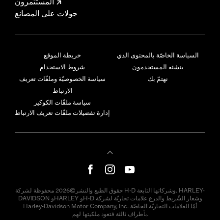
المستثمرون
جولات على المصانع
السياسة الخاصّة بالمحتوى الذي
خريطة الموقع
ينشئه المستخدمون
شروط الاستخدام
نهتمّ بك
سياسة الخصوصيّة وملفّات تعريف
الارتباط
سياسة ملفّات الكوكيز
إدارة تفضيلات ملفّات تعريف الارتباط
حقوق الطبع والنشر©2026 محفوظة لشركة H-D وشركاتها التابعة. HARLEY-
DAVIDSON وHARLEY وH-D وشعار الشّريط والدرع علامات تجاريّة لشركة
Harley-Davidson Motor Company, Inc. أمّا العلامات التجاريّة الخاصّة
بأطراف ثالثة فتعود ملكيتها لهم.