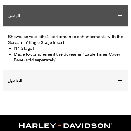
الوصف
Showcase your bike’s performance enhancements with the
Screamin’ Eagle Stage Insert.
114 Stage I
Made to complement the Screamin’ Eagle Timer Cover
Base (sold separately)
التفاصيل
Fits '18-later Softail® and '17-later Touring (except '25-later
FLTRXRRSE) and Trike models equipped with Screamin' Eagle
Timer Cover Base P/N 25600117.
Sold Separately:
Screamin' Eagle Timer Cover Base
Sold In Units:
Each
In the Box:
Insert