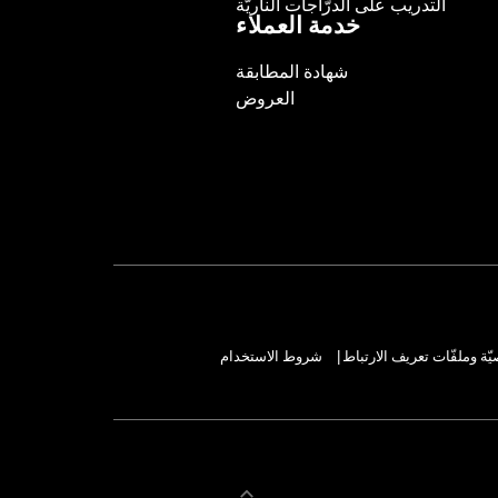
التدريب على الدرّاجات الناريّة
Pullback:
5.6
خدمة العملاء
Pullback UOM:
Inches
شهادة المطابقة
Rise:
10.1
العروض
Rise UOM:
Inches
Tip-to-Tip:
29.3
Tip-to-Tip UOM:
Inches
WARRANTY:
1 year limited warranty 
NOTES:
Installation of some handlebar
models. Handlebar height is r
regulations.
ة وملفّات تعريف الارتباط
شروط الاستخدام
|