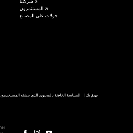
شركتنا
المستثمرون
جولات على المصانع
 cable and brake lines for some
r motorcycle meets applicable
نهتمّ بك
السياسة الخاصّة بالمحتوى الذي ينشئه المستخدمون
|