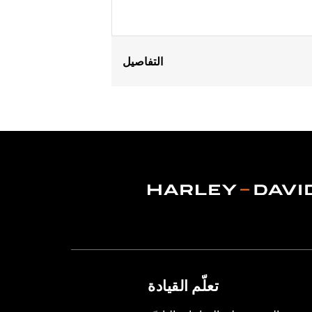
التفاصيل
Fits '18-'24 ABS enabled FLFB, FLFBS
separate purchase of additional com
Installation Instructions
Harley-Davidson Handlebar Install
Base Width:
12.1
Base Width UOM:
Inches
Knurl Center-to-Center:
2.94
Knurl Center-to-Center UOM:
Inche
Diameter:
1.25
Material Diameter UOM:
Inches
Sold Separately:
Additional installa
Sold In Units:
Each
تعلّم القيادة
Material:
Steel
In the Box:
Handlebar and installation