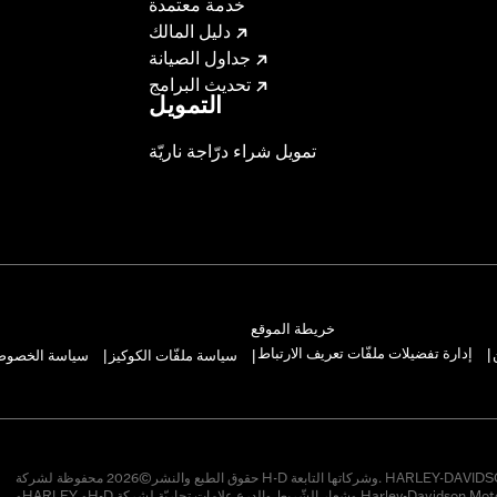
خدمة معتمدة
دليل المالك
جداول الصيانة
تحديث البرامج
التمويل
تمويل شراء درّاجة ناريّة
– Go to
www.h-d.com/warranty
for full details
s and risers may require a change in clutch and/or throttle
egulated in many locations. Check local laws to ensure you
خريطة الموقع
إدارة تفضيلات ملفّات تعريف الارتباط
سياسة ملفّات الكوكيز
سياسة الخصوصيّ
|
|
|
حقوق الطبع والنشر©2026 محفوظة لشركة H-D وشركاتها التابعة. HARLEY-DAVIDSON
وHARLEY وH-D وشعار الشّريط والدرع علامات تجاريّة لشركة Harley-Davidson Motor