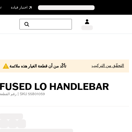
ت
اختبار قيادة
التحقّق من التركيب
تأكّد من أن قطعة الغيار هذه ملائمة
FUSED LO HANDLEBAR
رقم القطعة | SKU 55801059