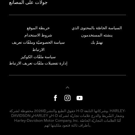
جولات على المصانع
السياسة الخاصّة بالمحتوى الذي
خريطة الموقع
ينشئه المستخدمون
شروط الاستخدام
نهتمّ بك
سياسة الخصوصيّة وملفّات تعريف
الارتباط
سياسة ملفّات الكوكيز
إدارة تفضيلات ملفّات تعريف الارتباط
حقوق الطبع والنشر©2026 محفوظة لشركة H-D وشركاتها التابعة. HARLEY-
DAVIDSON وHARLEY وH-D وشعار الشّريط والدرع علامات تجاريّة لشركة
Harley-Davidson Motor Company, Inc. أمّا العلامات التجاريّة الخاصّة
بأطراف ثالثة فتعود ملكيتها لهم.