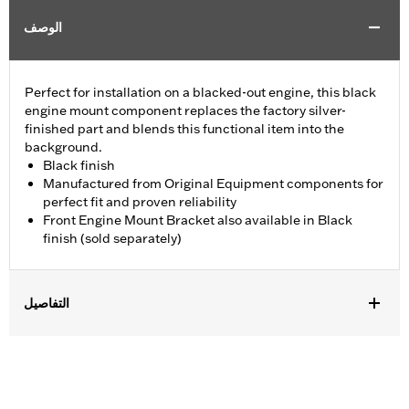
الوصف
Perfect for installation on a blacked-out engine, this black
engine mount component replaces the factory silver-
finished part and blends this functional item into the
background.
Black finish
Manufactured from Original Equipment components for
perfect fit and proven reliability
Front Engine Mount Bracket also available in Black
finish (sold separately)
التفاصيل
Fits '09-later Touring (except '25-later FLTRXRRSE) models.
Sold In Units:
Each
In the Box:
Engine Mount Tie Link only