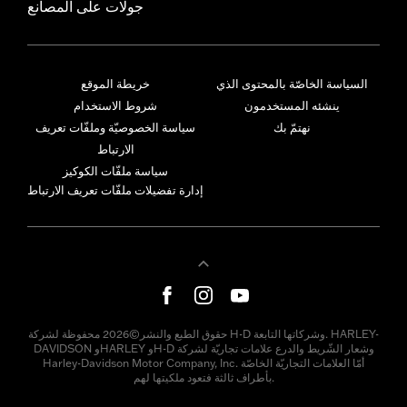
جولات على المصانع
السياسة الخاصّة بالمحتوى الذي
خريطة الموقع
ينشئه المستخدمون
شروط الاستخدام
نهتمّ بك
سياسة الخصوصيّة وملفّات تعريف
الارتباط
سياسة ملفّات الكوكيز
إدارة تفضيلات ملفّات تعريف الارتباط
حقوق الطبع والنشر©2026 محفوظة لشركة H-D وشركاتها التابعة. HARLEY-
DAVIDSON وHARLEY وH-D وشعار الشّريط والدرع علامات تجاريّة لشركة
Harley-Davidson Motor Company, Inc. أمّا العلامات التجاريّة الخاصّة
بأطراف ثالثة فتعود ملكيتها لهم.