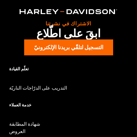
Sold Separately:
Communicator unit and speakers
Sold In Units:
Each
In the Box:
Mic, cradle/mount, mounting hardware and
الاشتراك في نشرتنا
installation instructions
ابقَ على اطّلاع
التسجيل لتلقّي بريدنا الإلكترونيّ
تعلّم القيادة
التدريب على الدرّاجات الناريّة
خدمة العملاء
شهادة المطابقة
العروض