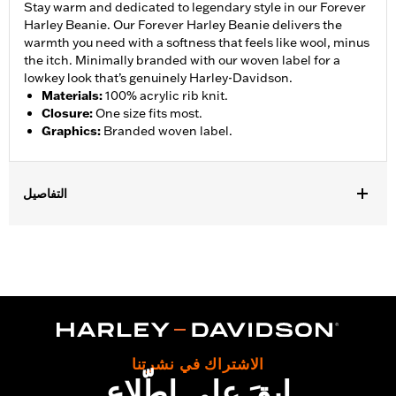
Stay warm and dedicated to legendary style in our Forever
Harley Beanie. Our Forever Harley Beanie delivers the
warmth you need with a softness that feels like wool, minus
the itch. Minimally branded with our woven label for a
lowkey look that’s genuinely Harley-Davidson.
Materials
:
100% acrylic rib knit.
Closure
:
One size fits most.
Graphics
:
Branded woven label.
التفاصيل
Gender:
Unisex
WARRANTY:
2 year limited warranty – Go to
www.h-
d.com/warranty
for full details
Origin:
Imported
الاشتراك في نشرتنا
ابقَ على اطّلاع