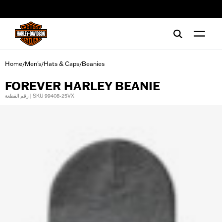
web accessibility
Home
Men's
Hats & Caps
Beanies
/
/
/
FOREVER HARLEY BEANIE
رقم القطعة | SKU 99408-25VX