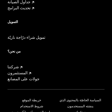
جداول الصيانة
تحديث البرامج
التمويل
تمويل شراء درّاجة ناريّة
من نحن؟
شركتنا
المستثمرون
جولات على المصانع
السياسة الخاصّة بالمحتوى الذي
خريطة الموقع
ينشئه المستخدمون
شروط الاستخدام
نهتمّ بك
سياسة الخصوصيّة وملفّات تعريف