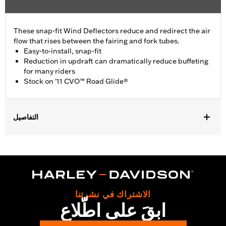
These snap-fit Wind Deflectors reduce and redirect the air
flow that rises between the fairing and fork tubes.
Easy-to-install, snap-fit
Reduction in updraft can dramatically reduce buffeting
for many riders
Stock on '11 CVO™ Road Glide®
التفاصيل
Fits 98 -'13 Road Glide® models. (Will not fit models equipped
with the Fuel Tank retrofit mounting kit.) Stock on '11-'13 CVO™
Road Glide® models.
Installation Instructions
Sold In Units:
Pair
الاشتراك في نشرتنا
In the Box:
Left and right deflector
ابقَ على اطّلاع
WARRANTY:
1 year limited warranty – Go to
www.h-
d.com/warranty
for full details