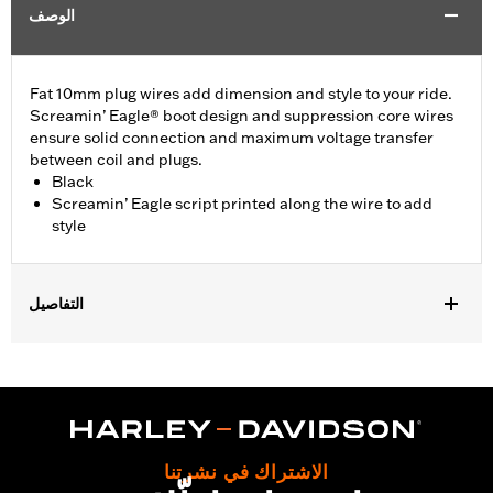
الوصف
Fat 10mm plug wires add dimension and style to your ride.
Screamin’ Eagle® boot design and suppression core wires
ensure solid connection and maximum voltage transfer
between coil and plugs.
Black
Screamin’ Eagle script printed along the wire to add
style
التفاصيل
Fits '17-later Touring (except '23-later FLHXSE, FLTRXSE, '24-
later FLHX, FLTRX, FLTRXSTSE, '25-later FLHXU and
FLTRXRRSE and '26-later FLHXL, FLHXST, FLHXLSE,
FLTRXSTSE and FXTRXL) and Trike models (except '26-later
FLHLT, FLHLTSE and FLTRT).
Installation Instructions
الاشتراك في نشرتنا