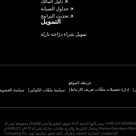
دليل المالك
جداول الصيانة
تحديث البرامج
التمويل
تمويل شراء درّاجة ناريّة
خريطة الموقع
إدارة تفضيلات ملفّات تعريف الارتباط
سياسة ملفّات الكوكيز
سياسة الخصوصيّ
|
|
|
حقوق الطبع والنشر©2026 محفوظة لشركة H-D وشركاتها التابعة. HARLEY-DAVIDSON
وHARLEY وH-D وشعار الشّريط والدرع علامات تجاريّة لشركة Harley-Davidson Motor
Company, Inc. أمّا العلامات التجاريّة الخاصّة بأطراف ثالثة فتعود ملكيتها لهم.