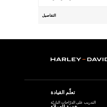
التفاصيل
Fits '18-'24 Softail® models and ’14-'
FLTRXRRSE), Street Glide®(except '23
Sold In Units:
Each
In the Box:
Fairing Power Extension 
Rim Size UOM:
Inches
WARRANTY:
1 year limited warranty 
تعلّم القيادة
التدريب على الدرّاجات الناريّة