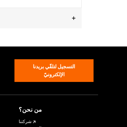
4-later FLTRX, FLTRXSTSE and '25-later
Glide™ models.
التسجيل لتلقّي بريدنا
الإلكترونيّ
من نحن؟
شركتنا