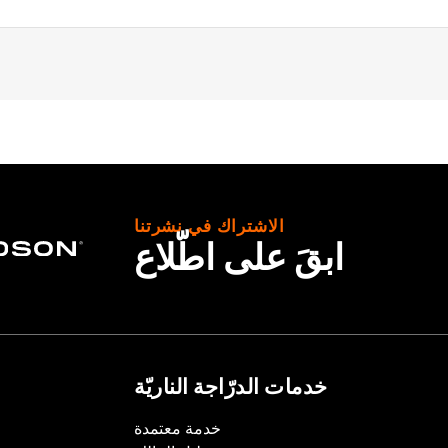
25 Electra Glide®, Road Glide (except '23-later FLTRXSE, '2
-later FLHXSE and '24-later FLHX), Ultra Limited™ and Tri 
Harness
الاشتراك في نشرتنا
– Go to
www.h-d.com/warranty
for full details
ابقَ على اطّلاع
خدمات الدرّاجة الناريّة
خدمة معتمدة