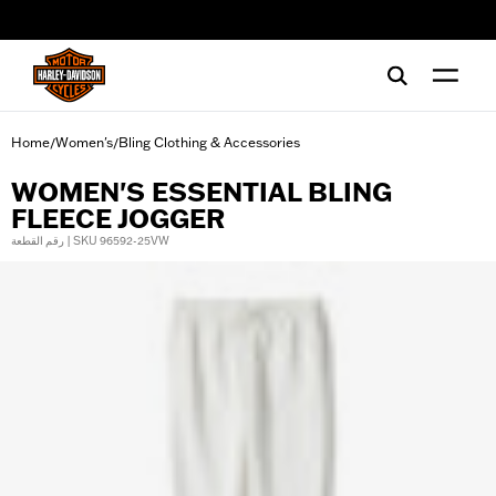
web accessibility
Home
Women's
Bling Clothing & Accessories
/
/
WOMEN'S ESSENTIAL BLING
FLEECE JOGGER
رقم القطعة | SKU 96592-25VW