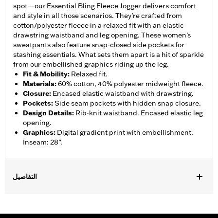
spot—our Essential Bling Fleece Jogger delivers comfort
and style in all those scenarios. They’re crafted from
cotton/polyester fleece in a relaxed fit with an elastic
drawstring waistband and leg opening. These women’s
sweatpants also feature snap-closed side pockets for
stashing essentials. What sets them apart is a hit of sparkle
from our embellished graphics riding up the leg.
Fit & Mobility
:
Relaxed fit.
Materials
:
60% cotton, 40% polyester midweight fleece.
Closure
:
Encased elastic waistband with drawstring.
Pockets
:
Side seam pockets with hidden snap closure.
Design Details
:
Rib-knit waistband. Encased elastic leg
opening.
Graphics
:
Digital gradient print with embellishment.
Inseam: 28”.
التفاصيل
Gender:
Women
WARRANTY:
2 year limited warranty – Go to
www.h-