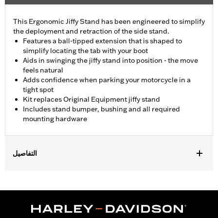
This Ergonomic Jiffy Stand has been engineered to simplify
the deployment and retraction of the side stand.
Features a ball-tipped extension that is shaped to
simplify locating the tab with your boot
Aids in swinging the jiffy stand into position - the move
feels natural
Adds confidence when parking your motorcycle in a
tight spot
Kit replaces Original Equipment jiffy stand
Includes stand bumper, bushing and all required
mounting hardware
التفاصيل
Fits '07-'17 Softail® models (except FXSB, FXSBSE, and FXSE).
Stock on '15-'17 FLS, FLSS, FLSTFB, FLSTFBS, FLSTN and
FLSTNSE models. Does not fit models equipped with Defiance
footboards, Burst footboards, or Rider Running Boards P/N
50500158.