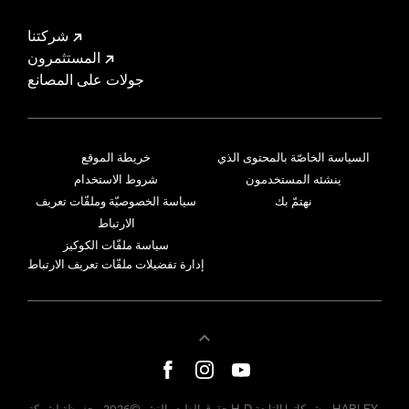
شركتنا
المستثمرون
جولات على المصانع
السياسة الخاصّة بالمحتوى الذي
خريطة الموقع
ينشئه المستخدمون
شروط الاستخدام
نهتمّ بك
سياسة الخصوصيّة وملفّات تعريف
الارتباط
سياسة ملفّات الكوكيز
إدارة تفضيلات ملفّات تعريف الارتباط
حقوق الطبع والنشر©2026 محفوظة لشركة H-D وشركاتها التابعة. HARLEY-