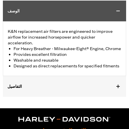
الوصف
K&N replacement air filters are engineered to improve
airflow for increased horsepower and quicker
acceleration.
For Heavy Breather - Milwaukee-Eight® Engine, Chrome
Provides excellent filtration
Washable and reusable
Designed as direct replacements for specified fitments
التفاصيل
Fits '18-'24 Softail®, '17-'25 Touring and Trike models with Heavy
Breather Kits P/N 29400263 or 29400264 and '22-later
Revolution Max models equipped with Heavy Breather P/N
29400440 or 29400442.
Sold In Units:
Each