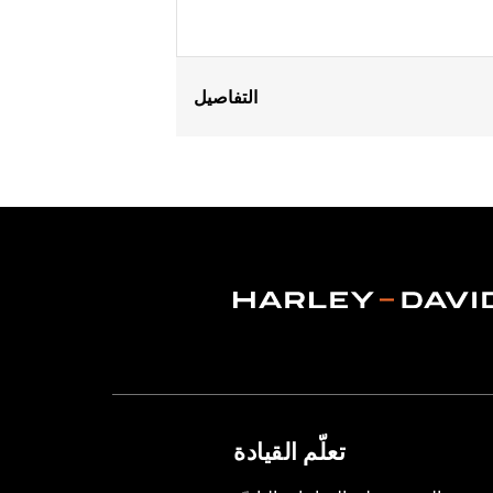
التفاصيل
Fits '08-13 Touring and Trike models.
Sold In Units:
Each
In the Box:
Air filter only
تعلّم القيادة