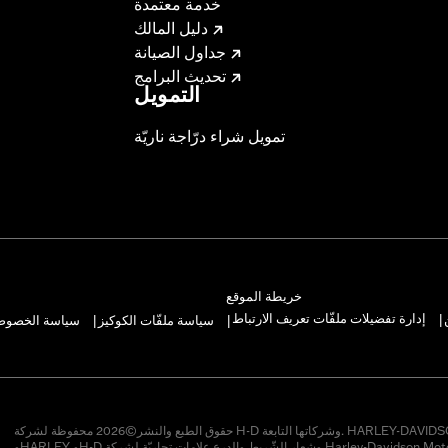
خدمة معتمدة
دليل المالك
جداول الصيانة
تحديث البرامج
التمويل
تمويل شراء درّاجة ناريّة
خريطة الموقع
إدارة تفضيلات ملفّات تعريف الارتباط
سياسة ملفّات الكوكيز
سياسة الخصوصيّ
|
|
|
حقوق الطبع والنشر©2026 محفوظة لشركة H-D وشركاتها التابعة. HARLEY-DAVIDSON
وHARLEY وH-D وشعار الشّريط والدرع علامات تجاريّة لشركة Harley-Davidson Motor