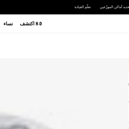
حديد أماكن الموزّعين
تعلّم القيادة
اكتشف H-D
نساء