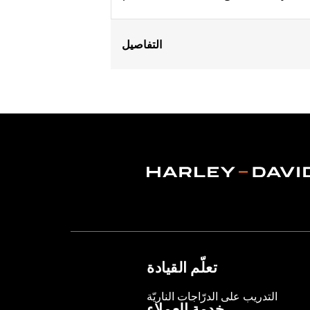
التفاصيل
Fits ’06-’17 Dyna® models and ’18-la
(except XL1200CX, XL1200X, XL883N) ’
FLSTFB, FLSTFBS and FLSTN and ’86
Installation Instructions
Collection:
Dominion
Sold In Units:
Pair
In the Box:
2 Upper Fork Nut Covers, 
WARRANTY:
1 year limited warranty 
تعلّم القيادة
التدريب على الدرّاجات الناريّة