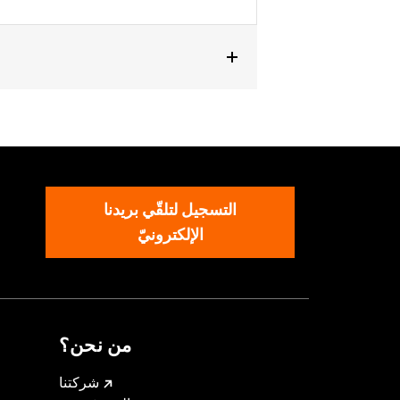
 and FXLRST). Also fits ’88-’13 XL
CONV and ’90-’17 FLS, FLSS, FLSTF,
التسجيل لتلقّي بريدنا
الإلكترونيّ
من نحن؟
شركتنا