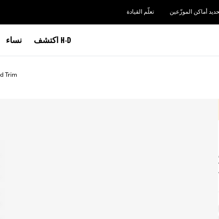
حديد أماكن الموزّعين
تعلّم القيادة
اكتشف H-D
نساء
d Trim