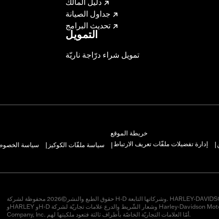
دليل المالك
جداول الصيانة
تحديث البرامج
التمويل
تمويل شراء درّاجة ناريّة
خريطة الموقع
إدارة تفضيلات ملفّات تعريف الارتباط
سياسة ملفّات الكوكيز
سياسة الخصوصيّ
|
|
|
حقوق الطبع والنشر©2026 محفوظة لشركة H-D وشركاتها التابعة. HARLEY-DAVIDSON
وHARLEY وH-D وشعار الشّريط والدرع علامات تجاريّة لشركة Harley-Davidson Motor
Company, Inc. أمّا العلامات التجاريّة الخاصّة بأطراف ثالثة فتعود ملكيتها لهم.