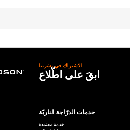
ter Softail models (except FLSB, FXDRS, FXFB, FXFBS, FXLRS
95-’05 FXD, ’93-’05 FXDL, ’16-later FXDLS, ’94-’05 FXDS-
-’17 FLSTC models.
الاشتراك في نشرتنا
ابقَ على اطّلاع
set screws, allen wrench and instructions
– Go to
www.h-d.com/warranty
for full details
خدمات الدرّاجة الناريّة
خدمة معتمدة