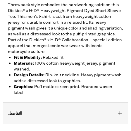
Throwback style embodies the hardworking spirit on this
Dickies® x H-D® Heavyweight Pigment Dyed Short Sleeve
Tee. This men’s t-shirt is cut from heavyweight cotton
jersey for durable comfort in a relaxed fit. Its heavy
pigment wash gives it a unique color and shading variation,
as well as a distressed look to the puff-printed graphics.
Part of the Dickies® x H-D® Collaboration—special-edition
apparel that merges iconic workwear with iconic
motorcycle culture.
Fit & Mobility
:
Relaxed fit.
Materials
:
100% cotton heavyweight jersey, pigment
washed.
Design Details
:
Rib-knit neckline. Heavy pigment wash
adds a distressed look to graphics.
Graphics
:
Puff matte screen print. Branded woven
label.
التفاصيل
Gender:
Men