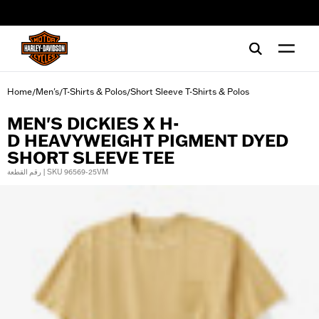
web accessibility
Home
Men's
T-Shirts & Polos
Short Sleeve T-Shirts & Polos
/
/
/
MEN'S DICKIES X H-
D HEAVYWEIGHT PIGMENT DYED
SHORT SLEEVE TEE
رقم القطعة | SKU 96569-25VM