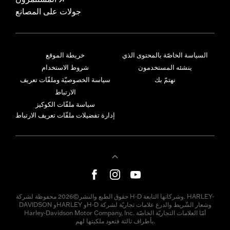
جولات على المصانع
السياسة الخاصّة بالمحتوى الذي
خريطة الموقع
ينشئه المستخدمون
شروط الاستخدام
نهتمّ بك
سياسة الخصوصيّة وملفّات تعريف
الارتباط
سياسة ملفّات الكوكيز
إدارة تفضيلات ملفّات تعريف الارتباط
حقوق الطبع والنشر©2026 محفوظة لشركة H-D وشركاتها التابعة. HARLEY-
DAVIDSON وHARLEY وH-D وشعار الشّريط والدرع علامات تجاريّة لشركة
Harley-Davidson Motor Company, Inc. أمّا العلامات التجاريّة الخاصّة
بأطراف ثالثة فتعود ملكيتها لهم.