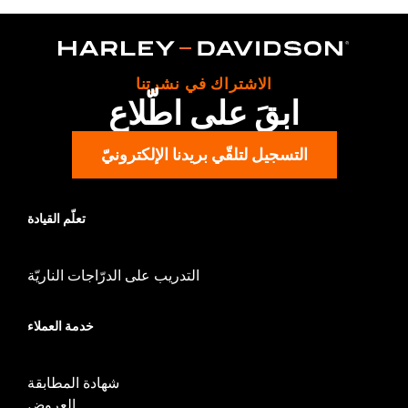
Collection:
Dickies x Harley-Davidson
Functional Features:
Heavyweight Construction
WARRANTY:
2 year limited warranty – Go to
www.h-
d.com/warranty
for full details
الاشتراك في نشرتنا
Origin:
Imported
ابقَ على اطّلاع
التسجيل لتلقّي بريدنا الإلكترونيّ
تعلّم القيادة
التدريب على الدرّاجات الناريّة
خدمة العملاء
شهادة المطابقة
العروض