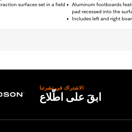
raction surfaces set in a field
Aluminum footboards featu
pad recessed into the surf
Includes left and right boa
'00-later Touring (except FLHTCUL and FLHTKL), and '09-'13 Tr
 and FLSTN models requires separate purchase of Jiffy St
fy Stand Extension Kit P/N 50233-00, 50000008 or 50000023
الاشتراك في نشرتنا
ابقَ على اطّلاع
ion-isolated inserts
– Go to
www.h-d.com/warranty
for full details