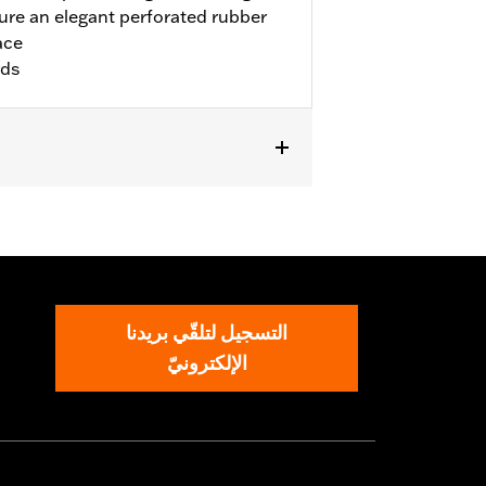
re an elegant perforated rubber
ace
rds
ike models. Installation on '00-'17
and P/N 50087-07A. Not for use with
.
التسجيل لتلقّي بريدنا
الإلكترونيّ