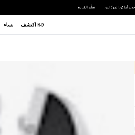
حديد أماكن الموزّعين
تعلّم القيادة
اكتشف H-D
نساء