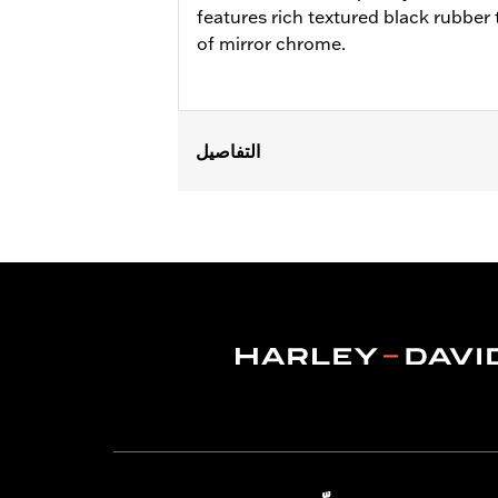
features rich textured black rubber t
of mirror chrome.
التفاصيل
Fits '12-'16 FLD, '00-'17 FL Softail®, 
Softail® FLS, FLSS, FLSTFB, FLSTFBS
Ergo Jiffy Stand P/N 50000091 or Jif
Installation Instructions
Collection:
Defiance
Rider Position:
Rider
Shape:
Shark-Fin
Side of Bike:
Left and Right
Sold In Units:
Pair
In the Box:
Footboard pans and vibrat
WARRANTY:
1 year limited warranty 