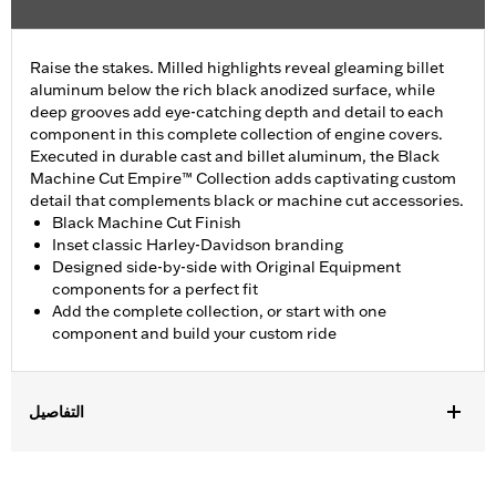
Raise the stakes. Milled highlights reveal gleaming billet
aluminum below the rich black anodized surface, while
deep grooves add eye-catching depth and detail to each
component in this complete collection of engine covers.
Executed in durable cast and billet aluminum, the Black
Machine Cut Empire™ Collection adds captivating custom
detail that complements black or machine cut accessories.
Black Machine Cut Finish
Inset classic Harley-Davidson branding
Designed side-by-side with Original Equipment
components for a perfect fit
Add the complete collection, or start with one
component and build your custom ride
التفاصيل
Fits ’16-later Touring (except '25-later FLTRXRRSE) and Trike
and ’15-later FLHTCUL and FLHTKL models. Also fits ’07-later