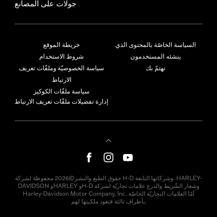
جولات على المصانع
السياسة الخاصّة بالمحتوى الذي
خريطة الموقع
ينشئه المستخدمون
شروط الاستخدام
نهتمّ بك
سياسة الخصوصيّة وملفّات تعريف
الارتباط
سياسة ملفّات الكوكيز
إدارة تفضيلات ملفّات تعريف الارتباط
حقوق الطبع والنشر©2026 محفوظة لشركة H-D وشركاتها التابعة. HARLEY-
DAVIDSON وHARLEY وH-D وشعار الشّريط والدرع علامات تجاريّة لشركة
Harley-Davidson Motor Company, Inc. أمّا العلامات التجاريّة الخاصّة
بأطراف ثالثة فتعود ملكيتها لهم.