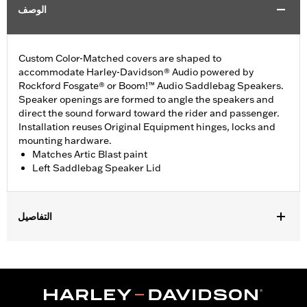
الوصف
Custom Color-Matched covers are shaped to
accommodate Harley-Davidson® Audio powered by
Rockford Fosgate® or Boom!™ Audio Saddlebag Speakers.
Speaker openings are formed to angle the speakers and
direct the sound forward toward the rider and passenger.
Installation reuses Original Equipment hinges, locks and
mounting hardware.
Matches Artic Blast paint
Left Saddlebag Speaker Lid
التفاصيل
Fits '14-'24 Touring models equipped Harley-Davidson® Audio
powered by Rockford Fosgate® or Boom!® Audio Saddlebag
Speakers. Does not fit '23-later FLHXSE, FLTRXSE, '24-later
FLHX, FLTRX and FLTRXSTSE models.
Installation Instructions