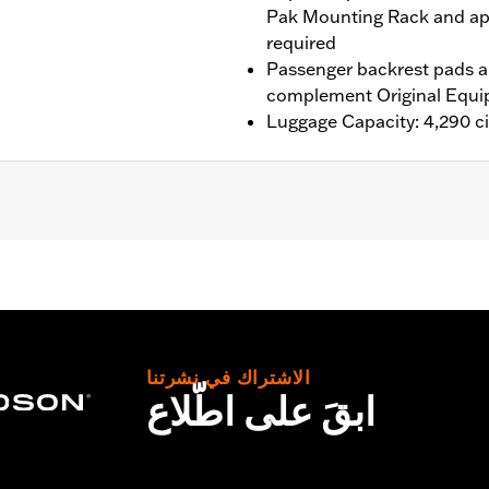
Pak Mounting Rack and ap
required
Passenger backrest pads ar
complement Original Equi
Luggage Capacity: 4,290 ci
®, Street Glide®, Electra Glide® Standard, and select CVO™
es™ Two-Up or Solo Tour-Pak® Mounting Rack and applicab
it P/N 90300030 is required. ’24 FLTRXSTSE models requir
P/N 54000383. ’25-later FLTRXSTSE and '26 FLHXSTSE mod
it P/N 54000337. '26-later Limited models should use the
الاشتراك في نشرتنا
ابقَ على اطّلاع
ting Rack, Lock Kit