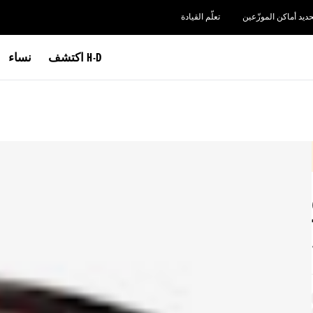
حديد أماكن الموزّعين
تعلّم القيادة
اكتشف H-D
نساء