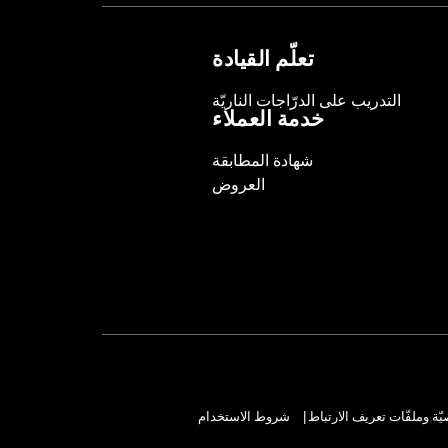
Sold In Units:
Each
Length:
22 Inches
تعلّم القيادة
Width:
25.9 Inches
In the Box:
Tour-Pak and installation 
التدريب على الدرّاجات الناريّة
خدمة العملاء
شهادة المطابقة
العروض
ة وملفّات تعريف الارتباط
شروط الاستخدام
|