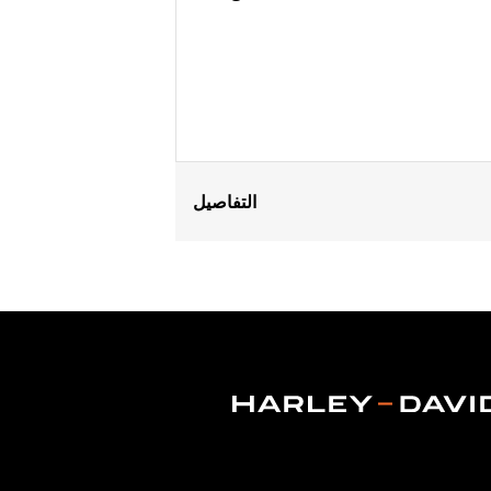
التفاصيل
Fits ’14-later Road King®, Road Glide
Separate purchase of H-D® Detachabl
Separate purchase of Tour-Pak Lock K
Detachable Conversion Hardware Kit 
of Detachable Conversion Hardware K
Installation Instructions
Additional Colors Available
Capacity:
4290 Cubic inch
Sold Separately:
Backrest Pad, Moun
Height:
13.7 Inches