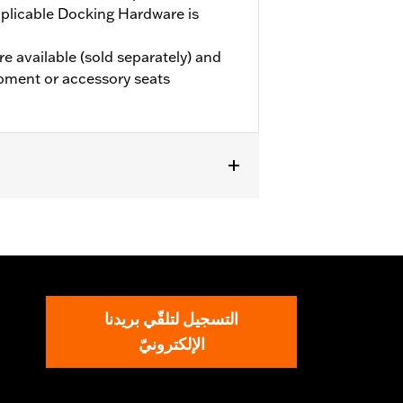
plicable Docking Hardware is
e available (sold separately) and
pment or accessory seats
 models (except '25-later FLTRXRRSE).
le Docking Hardware is required.
e the additional purchase of
els require the additional purchase
 Grand Tour-Pak Luggage.
التسجيل لتلقّي بريدنا
الإلكترونيّ