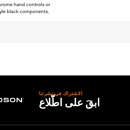
hrome hand controls or
yle black components.
ch anti-rattle clip, new pivot bushing
– Go to
www.h-d.com/warranty
for full details
الاشتراك في نشرتنا
ابقَ على اطّلاع