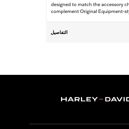
designed to match the accessory c
complement Original Equipment-st
التفاصيل
Fits '17-'18 Trike models.
Installation Instructions
Sold In Units:
Pair
Material:
Aluminum
In the Box:
Brake & clutch levers, clut
WARRANTY:
1 year limited warranty 