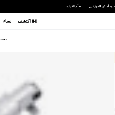
حديد أماكن الموزّعين
تعلّم القيادة
اكتشف H-D
نساء
evers