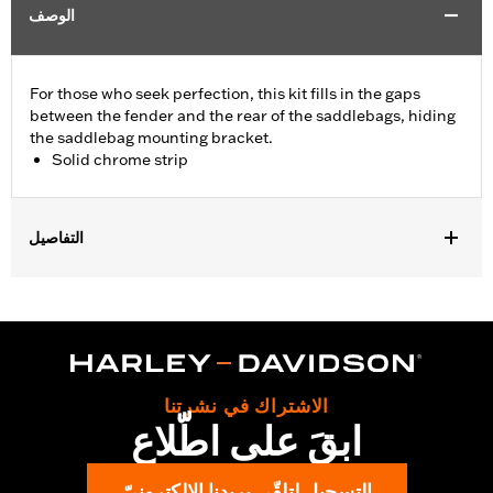
الوصف
For those who seek perfection, this kit fills in the gaps
between the fender and the rear of the saddlebags, hiding
the saddlebag mounting bracket.
Solid chrome strip
التفاصيل
Fits '93-'08 Electra Glide® (except FLHX) models, '94-'08 FLHR
models (except FLHRCI with rear docking kit and FLHRS) and
'93 FLHS models. (Will not fit models equipped with Nostalgic
and Triple Rail Saddlebag Guard Rails or chrome Saddlebag
Guard Kit P/N 90839-93A, 91216-97 Electra Glo™ Light Rails
Leather Saddlebags P/N 90652- 94A, 90843-93 or with Fender
الاشتراك في نشرتنا
Rail P/N 91019-92A. Does not fit '98-'08 FLTR.)
ابقَ على اطّلاع
Installation Instructions
In the Box:
Left and right filler strips, and all necessary
التسجيل لتلقّي بريدنا الإلكترونيّ