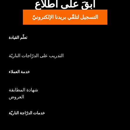
ابقَ على اطّلاع
WARRANTY:
1 year limited warranty – Go to
www.h-
d.com/warranty
for full details
التسجيل لتلقّي بريدنا الإلكترونيّ
تعلّم القيادة
التدريب على الدرّاجات الناريّة
خدمة العملاء
شهادة المطابقة
العروض
خدمات الدرّاجة الناريّة