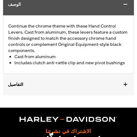
الوصف
Continue the chrome theme with these Hand Control
Levers. Cast from aluminum, these levers feature a custom
finish designed to match the accessory chrome hand
controls or complement Original Equipment-style black
components.
Cast from aluminum
Includes clutch anti-rattle clip and new pivot bushings
التفاصيل
Fits '17-'18 Trike models.
Installation Instructions
Sold In Units:
Pair
Material:
Aluminum
In the Box:
Brake & clutch levers, clutch anti-rattle clip, new
الاشتراك في نشرتنا
pivot bushing