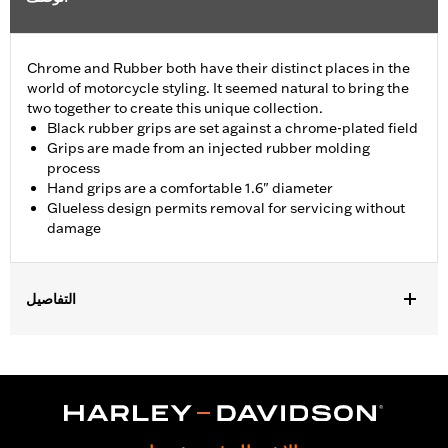
Chrome and Rubber both have their distinct places in the
world of motorcycle styling. It seemed natural to bring the
two together to create this unique collection.
Black rubber grips are set against a chrome-plated field
Grips are made from an injected rubber molding
process
Hand grips are a comfortable 1.6" diameter
Glueless design permits removal for servicing without
damage
التفاصيل
Fits ’02-’17 VRSC, ’96-later XL, ’08-’13 XR, ’96-’17 Dyna (except
FXDLS), ’95-’15 Softail (except FLSTNSE, FLSTSE and FXSBSE
and ’11-’12 FLSTSE) ’96-’07 Touring models.
Installation Instructions
Diameter:
1.6