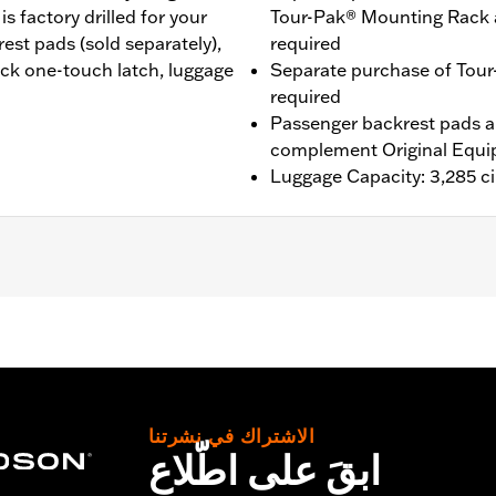
 factory drilled for your
Tour-Pak® Mounting Rack 
st pads (sold separately),
required
ack one-touch latch, luggage
Separate purchase of Tour
required
Passenger backrest pads ar
complement Original Equi
Luggage Capacity: 3,285 ci
®, Street Glide®, Electra Glide® Standard, and select CVO™
es™ Two-Up or Solo Tour-Pak® Mounting Rack and applicab
it P/N 90300030 is required. ’23-later FLHXSE and FLTRXS
 the separate purchase of Spacer Kit P/N 53001105A. F
etachable Conversion Hardware Kit P/N 54000383. '26 limite
الاشتراك في نشرتنا
ابقَ على اطّلاع