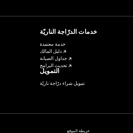
ing Rack, Lock Kit - see fitment for details
خدمات الدرّاجة الناريّة
instructions
خدمة معتمدة
دليل المالك
جداول الصيانة
تحديث البرامج
التمويل
تمويل شراء درّاجة ناريّة
خريطة الموقع