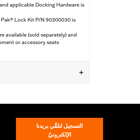
and applicable Docking Hardware is
-Pak® Lock Kit P/N 90300030 is
e available (sold separately) and
pment or accessory seats
 models (except '25-later FLTRXRRSE).
le Docking Hardware is required.
E, and ‘24-later FLHX, FLTRX,
LTRXSTSE and 26 FLHXSTSE models
d vehicles will not use Chopped Tour-
التسجيل لتلقّي بريدنا
الإلكترونيّ