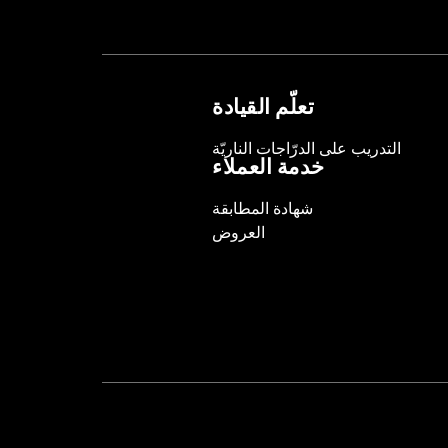
Sold Separately:
Backrest Pad, Mount
Sold In Units:
Each
Height:
10.7 Inches
Length:
21.6 Inches
تعلّم القيادة
Width:
25.9 Inches
In the Box:
Tour-Pak and installation 
التدريب على الدرّاجات الناريّة
خدمة العملاء
شهادة المطابقة
العروض