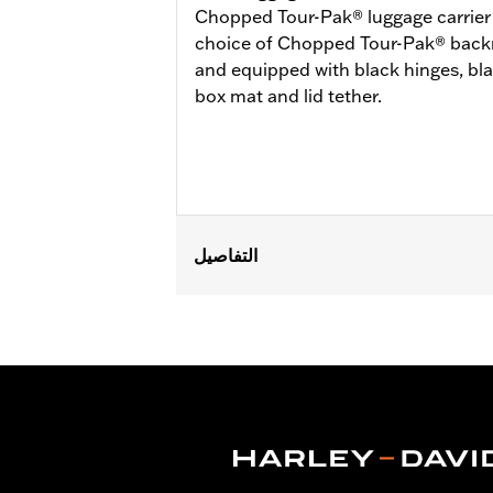
Chopped Tour-Pak® luggage carrier is
choice of Chopped Tour-Pak® backre
and equipped with black hinges, bl
box mat and lid tether.
التفاصيل
Fits ’14-later Road King®, Road Glide
Separate purchase of H-D® Detachabl
Separate purchase of Tour-Pak Lock K
FLTRXSTSE and 26 FLHXSTSE require
require the additional purchase of D
Pak.
Installation Instructions
Capacity:
3285 Cubic inch