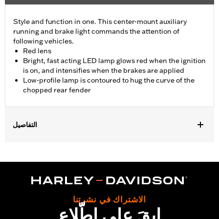
Style and function in one. This center-mount auxiliary
running and brake light commands the attention of
following vehicles.
Red lens
Bright, fast acting LED lamp glows red when the ignition
is on, and intensifies when the brakes are applied
Low-profile lamp is contoured to hug the curve of the
chopped rear fender
التفاصيل
Fits '14-later XL883N, XL1200NS, XL1200V, XL1200X, XL1200XS
and models equipped with Chopped Rear Fender Kit P/N 60236-
XX and side-mount license plate. Will not fit models with center-
mount license plates
Installation Instructions
Lighting Type:
LED
الاشتراك في نشرتنا
ابقَ على اطّلاع
Lighting Color:
Red