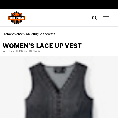
web accessibility
Home
Women's
Riding Gear
Vests
/
/
/
WOMEN'S LACE UP VEST
رقم القطعة | SKU 96548-25VW