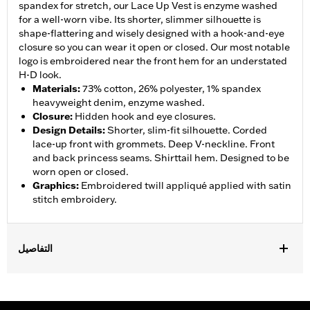
spandex for stretch, our Lace Up Vest is enzyme washed
for a well-worn vibe. Its shorter, slimmer silhouette is
shape-flattering and wisely designed with a hook-and-eye
closure so you can wear it open or closed. Our most notable
logo is embroidered near the front hem for an understated
H-D look.
Materials
:
73% cotton, 26% polyester, 1% spandex
heavyweight denim, enzyme washed.
Closure
:
Hidden hook and eye closures.
Design Details
:
Shorter, slim-fit silhouette. Corded
lace-up front with grommets. Deep V-neckline. Front
and back princess seams. Shirttail hem. Designed to be
worn open or closed.
Graphics
:
Embroidered twill appliqué applied with satin
stitch embroidery.
التفاصيل
Gender:
Women
WARRANTY:
2 year limited warranty – Go to
www.h-