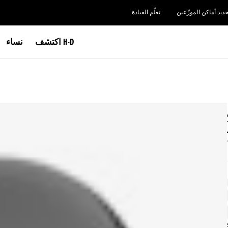
حديد أماكن الموزّعين
تعلّم القيادة
اكتشف H-D
نساء