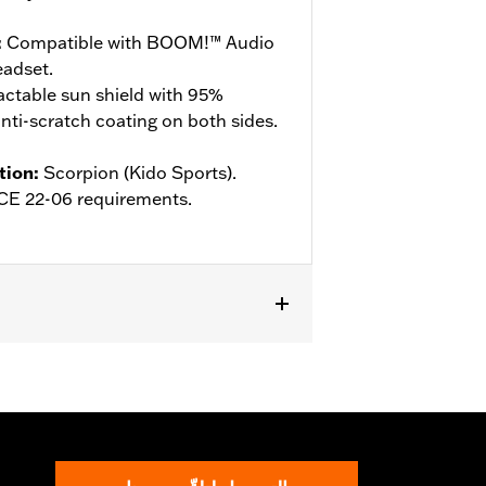
:
Compatible with BOOM!™ Audio
adset.
actable sun shield with 95%
ti-scratch coating on both sides.
tion
:
Scorpion (Kido Sports).
ECE 22-06 requirements.