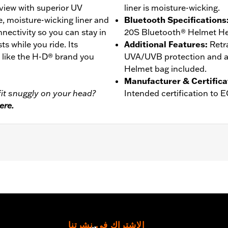
view with superior UV
liner is moisture-wicking.
e, moisture-wicking liner and
Bluetooth Specifications
ctivity so you can stay in
20S Bluetooth® Helmet He
ts while you ride. Its
Additional Features
:
Retr
t like the H-D® brand you
UVA/UVB protection and an
Helmet bag included.
Manufacturer & Certifica
it snuggly on your head?
Intended certification to 
ere.
er
,
Moisture Wicking
- Go to
www.h-d.com/warranty
for full details
الاشتراك في نشرتنا