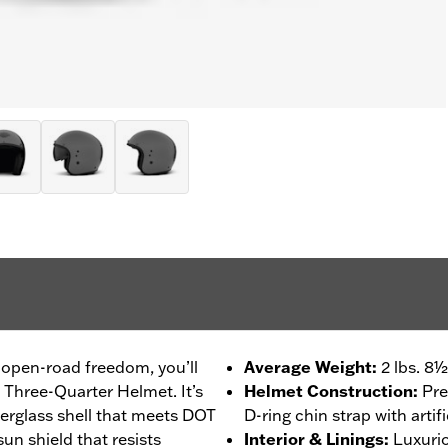
 open-road freedom, you’ll
Average Weight
:
2 lbs. 8½
 Three-Quarter Helmet. It’s
Helmet Construction
:
Pre
erglass shell that meets DOT
D-ring chin strap with artifi
un shield that resists
Interior & Linings
:
Luxurio