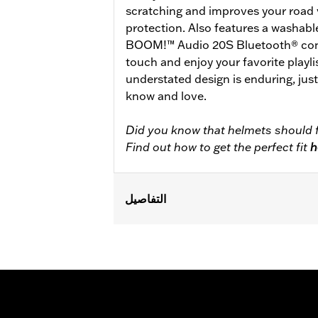
scratching and improves your road 
protection. Also features a washabl
BOOM!™ Audio 20S Bluetooth® conne
touch and enjoy your favorite playlis
understated design is enduring, jus
know and love.
Did you know that helmets should f
Find out how to get the perfect fit
h
التفاصيل
Gender:
Unisex
Functional Features:
Removable Lin
WARRANTY:
2 year limited warranty 
Origin:
Imported