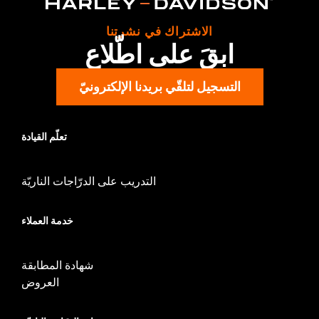
Rider Position:
Passenger
Sold In Units:
Pair
الاشتراك في نشرتنا
In the Box:
Left and right footboards, installation instructions
ابقَ على اطّلاع
التسجيل لتلقّي بريدنا الإلكترونيّ
تعلّم القيادة
التدريب على الدرّاجات الناريّة
خدمة العملاء
شهادة المطابقة
العروض