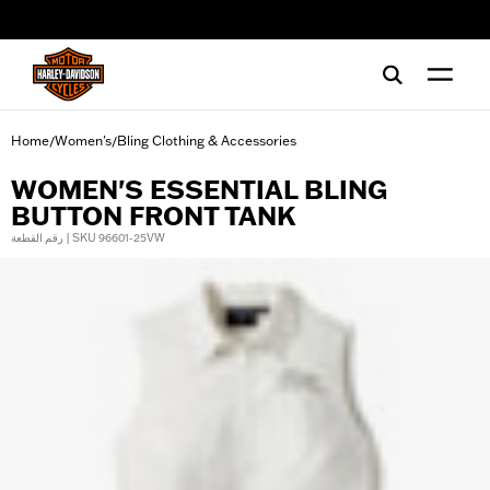
web accessibility
Home
Women's
Bling Clothing & Accessories
/
/
WOMEN'S ESSENTIAL BLING
BUTTON FRONT TANK
رقم القطعة | SKU 96601-25VW