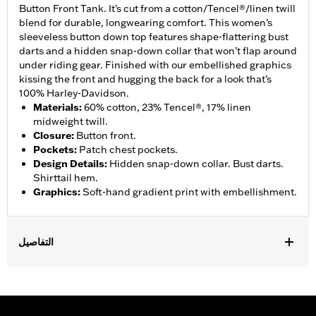
Button Front Tank. It’s cut from a cotton/Tencel®/linen twill
blend for durable, longwearing comfort. This women’s
sleeveless button down top features shape-flattering bust
darts and a hidden snap-down collar that won’t flap around
under riding gear. Finished with our embellished graphics
kissing the front and hugging the back for a look that’s
100% Harley-Davidson.
Materials
:
60% cotton, 23% Tencel®, 17% linen
midweight twill.
Closure
:
Button front.
Pockets
:
Patch chest pockets.
Design Details
:
Hidden snap-down collar. Bust darts.
Shirttail hem.
Graphics
:
Soft-hand gradient print with embellishment.
التفاصيل
Gender:
Women
Functional Features:
Button Front
WARRANTY:
2 year limited warranty – Go to
www.h-