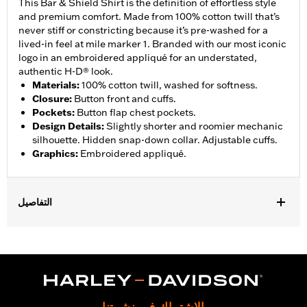
This Bar & Shield Shirt is the definition of effortless style
and premium comfort. Made from 100% cotton twill that’s
never stiff or constricting because it’s pre-washed for a
lived-in feel at mile marker 1. Branded with our most iconic
logo in an embroidered appliqué for an understated,
authentic H-D® look.
Materials
:
100% cotton twill, washed for softness.
Closure
:
Button front and cuffs.
Pockets
:
Button flap chest pockets.
Design Details
:
Slightly shorter and roomier mechanic
silhouette. Hidden snap-down collar. Adjustable cuffs.
Graphics
:
Embroidered appliqué.
التفاصيل
Gender:
Men
,
Functional Features:
Button Front
Adjustable Sleeve Cuffs
WARRANTY:
2 year limited warranty – Go to
www.h-
d.com/warranty
for full details
Origin:
Imported