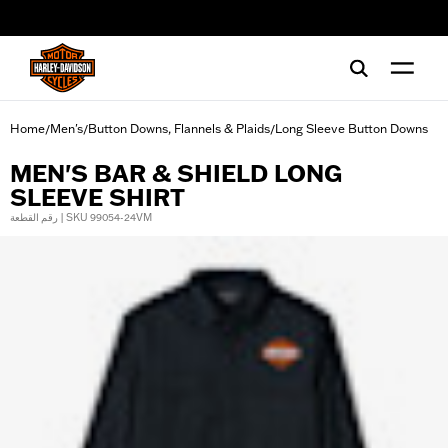
web accessibility
Home
Men's
Button Downs, Flannels & Plaids
Long Sleeve Button Downs
/
/
/
MEN'S BAR & SHIELD LONG
SLEEVE SHIRT
رقم القطعة | SKU 99054-24VM