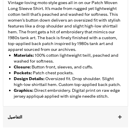
Vintage-loving moto style goes all in on our Patch Woven
Long Sleeve Shirt. It’s made from rugged yet lightweight
cotton twill that’s peached and washed for softness. This
women’s button down delivers an oversized fit with stylish
features like a drop shoulder and slight high-low shirttail
hem. The front gets a hit of embroidery that mimics our
1980s tank art. The back is finely finished with a custom,
top-applied back patch inspired by 1980s tank art and
apparel sourced from our archives.
Materials
:
100% cotton lightweight twill, peached and
washed for softness.
Closure
:
Button front, sleeves, and cuffs.
Pockets
:
Patch chest pockets.
Design Details
:
Oversized fit. Drop shoulder. Slight
high-low shirttail hem. Custom top-applied back patch.
Graphics
:
Direct embroidery. Digital print on raw edge
jersey appliqué applied with single needle stitch.
التفاصيل