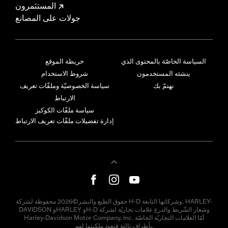
المستثمرون
جولات على المصانع
السياسة الخاصّة بالمحتوى الذي
خريطة الموقع
ينشئه المستخدمون
شروط الاستخدام
نهتمّ بك
سياسة الخصوصيّة وملفّات تعريف
الارتباط
سياسة ملفّات الكوكيز
إدارة تفضيلات ملفّات تعريف الارتباط
حقوق الطبع والنشر©2026 محفوظة لشركة H-D وشركاتها التابعة. HARLEY-
DAVIDSON وHARLEY وH-D وشعار الشّريط والدرع علامات تجاريّة لشركة
Harley-Davidson Motor Company, Inc. أمّا العلامات التجاريّة الخاصّة
بأطراف ثالثة فتعود ملكيتها لهم.