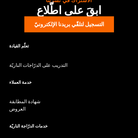
الاشتراك في نشرتنا
Installation Instructions
ابقَ على اطّلاع
Collection:
Dominion
Sold In Units:
Pair
التسجيل لتلقّي بريدنا الإلكترونيّ
In the Box:
2 Upper Fork Nut Covers, set screws, allen wrench
and instructions
WARRANTY:
1 year limited warranty – Go to
www.h-
تعلّم القيادة
d.com/warranty
for full details
التدريب على الدرّاجات الناريّة
خدمة العملاء
شهادة المطابقة
العروض
خدمات الدرّاجة الناريّة