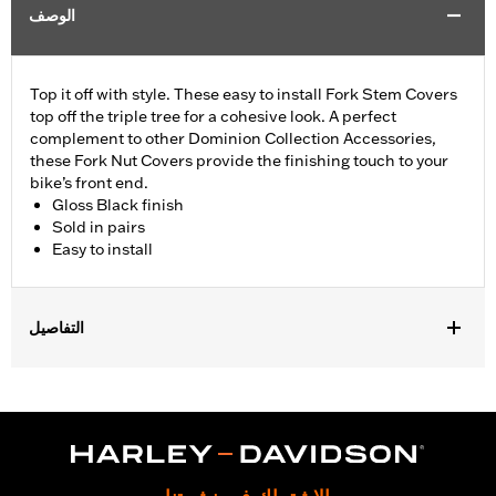
الوصف
Top it off with style. These easy to install Fork Stem Covers
top off the triple tree for a cohesive look. A perfect
complement to other Dominion Collection Accessories,
these Fork Nut Covers provide the finishing touch to your
bike’s front end.
Gloss Black finish
Sold in pairs
Easy to install
التفاصيل
Fits ’06-’17 Dyna® models and ’18-later Softail models (except
FLSB, FXDRS, FXFB, FXFBS, FXLRS and FXLRST). Also fits
’88-’13 XL (except XL1200CX, XL1200X, XL883N) ’95-’05 FXD,
’93-’05 FXDL, ’16-later FXDLS, ’94-’05 FXDS-CONV and ’90-’17
FLS, FLSS, FLSTF, FLSTFB, FLSTFBS and FLSTN and ’86-’17
FLSTC models.