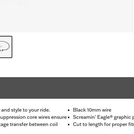
nd style to your ride.
Black 10mm wire
uppression core wires ensure
Screamin' Eagle® graphic p
age transfer between coil
Cut to length for proper fi