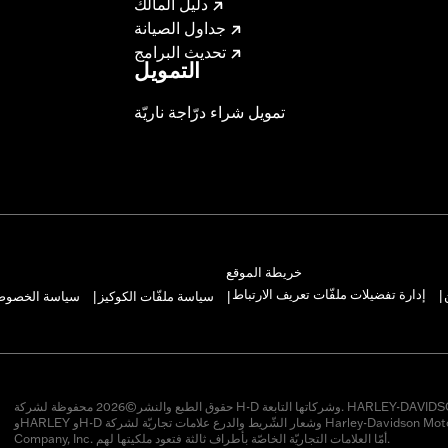
دليل المالك
جداول الصيانة
تحديث البرامج
التمويل
تمويل شراء درّاجة ناريّة
خريطة الموقع
إدارة تفضيلات ملفّات تعريف الارتباط
سياسة ملفّات الكوكيز
سياسة الخصوصيّ
|
|
|
حقوق الطبع والنشر©2026 محفوظة لشركة H-D وشركاتها التابعة. HARLEY-DAVIDSON
وHARLEY وH-D وشعار الشّريط والدرع علامات تجاريّة لشركة Harley-Davidson Motor
Company, Inc. أمّا العلامات التجاريّة الخاصّة بأطراف ثالثة فتعود ملكيتها لهم.