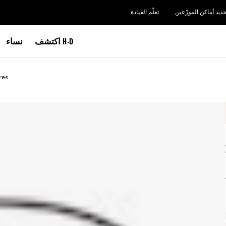
حديد أماكن الموزّعين
تعلّم القيادة
اكتشف H-D
نساء
res