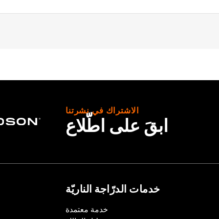
S).
– Go to
www.h-d.com/warranty
for full details
الاشتراك في نشرتنا
ابقَ على اطّلاع
خدمات الدرّاجة الناريّة
خدمة معتمدة