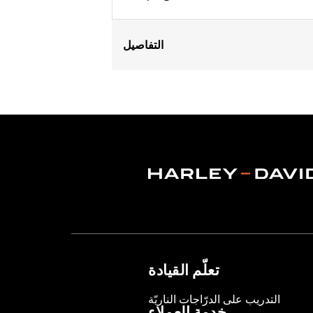
التفاصيل
Fits ’86-’03 XL models (except XL1200
Sold In Units:
Pair
In the Box:
2 spark plug cables
WARRANTY:
1 year limited warranty 
تعلّم القيادة
التدريب على الدرّاجات الناريّة