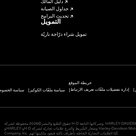
دليل المالك
جداول الصيانة
تحديث البرامج
التمويل
تمويل شراء درّاجة ناريّة
خريطة الموقع
إدارة تفضيلات ملفّات تعريف الارتباط
سياسة ملفّات الكوكيز
سياسة الخصوصيّ
|
|
|
حقوق الطبع والنشر©2026 محفوظة لشركة H-D وشركاتها التابعة. HARLEY-DAVIDSON
وHARLEY وH-D وشعار الشّريط والدرع علامات تجاريّة لشركة Harley-Davidson Motor
Company, Inc. أمّا العلامات التجاريّة الخاصّة بأطراف ثالثة فتعود ملكيتها لهم.