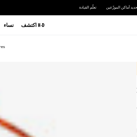
حديد أماكن الموزّعين
تعلّم القيادة
اكتشف H-D
نساء
res