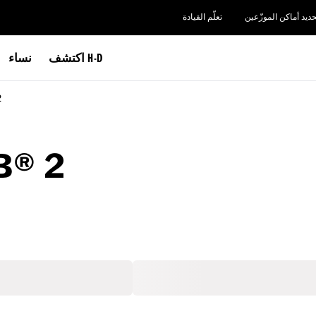
حديد أماكن الموزّعين
تعلّم القيادة
اكتشف H-D
نساء
2
B® 2