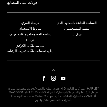
جولات على المصانع
السياسة الخاصّة بالمحتوى الذي
خريطة الموقع
ينشئه المستخدمون
شروط الاستخدام
نهتمّ بك
سياسة الخصوصيّة وملفّات تعريف
الارتباط
سياسة ملفّات الكوكيز
إدارة تفضيلات ملفّات تعريف الارتباط
حقوق الطبع والنشر©2026 محفوظة لشركة H-D وشركاتها التابعة. HARLEY-
DAVIDSON وHARLEY وH-D وشعار الشّريط والدرع علامات تجاريّة لشركة
Harley-Davidson Motor Company, Inc. أمّا العلامات التجاريّة الخاصّة
بأطراف ثالثة فتعود ملكيتها لهم.