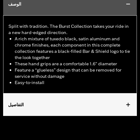
الوصف
Split with tradition. The Burst Collection takes your ride in
a new hard-edged direction.
A rich mixture of tuxedo black, satin aluminum and
chrome finishes, each component in this complete
collection features a black-filled Bar & Shield logo to tie
the look together
These hand grips are a comfortable 1.6" diameter
Feature a “glueless” design that can be removed for
service without damage
Easy-to-install
التفاصيل
Fits ’02-’17 VRSC, ’96-later XL, ’08-’13 XR, ’96-’17 Dyna (except
FXDLS), ’95-’15 Softail (except FLSTNSE, FLSTSE and FXSBSE
and ’11-’12 FLSTSE) ’96-’07 Touring models.
Installation Instructions