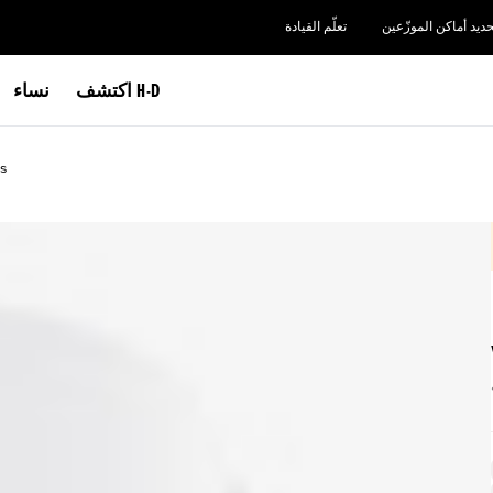
حديد أماكن الموزّعين
تعلّم القيادة
اكتشف H-D
نساء
s