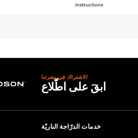
instructions
t '13-'14 FLHRSE).
الاشتراك في نشرتنا
and instructions
ابقَ على اطّلاع
:
22.0
p UOM:
Inches
ches
– Go to
www.h-d.com/warranty
for full details
خدمات الدرّاجة الناريّة