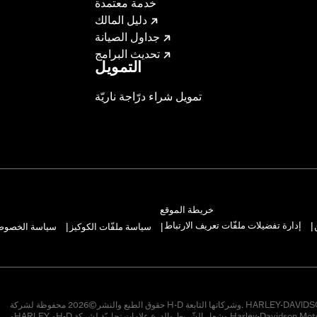
خدمة معتمدة
دليل المالك
جداول الصيانة
تحديث البرامج
التمويل
تمويل شراء درّاجة ناريّة
خريطة الموقع
إدارة تفضيلات ملفّات تعريف الارتباط
سياسة ملفّات الكوكيز
سياسة الخصوصيّ
|
|
|
حقوق الطبع والنشر©2026 محفوظة لشركة H-D وشركاتها التابعة. HARLEY-DAVIDSON
وHARLEY وH-D وشعار الشّريط والدرع علامات تجاريّة لشركة Harley-Davidson Motor