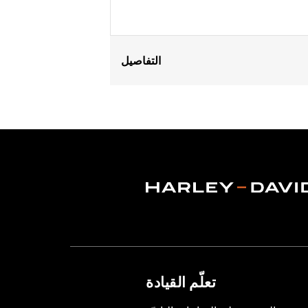
التفاصيل
Fits '94-'25 Road King® models (excep
Installation Instructions
Sold In Units:
Each
Material:
Polycarbonate
Width:
23.1 Inches
In the Box:
Screen, cross brace tape 
Material Width UOM:
Inches
Windshield Height above Headlamp
Windshield Height above Headlam
Windshield Overall Height:
29.0
Windshield Overall Height UOM:
In
WARRANTY:
1 year limited warranty 
تعلّم القيادة