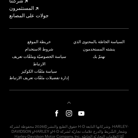
شركتنا
المستثمرون
جولات على المصانع
السياسة الخاصّة بالمحتوى الذي
خريطة الموقع
ينشئه المستخدمون
شروط الاستخدام
نهتمّ بك
سياسة الخصوصيّة وملفّات تعريف
الارتباط
سياسة ملفّات الكوكيز
إدارة تفضيلات ملفّات تعريف الارتباط
حقوق الطبع والنشر©2026 محفوظة لشركة H-D وشركاتها التابعة. HARLEY-
DAVIDSON وHARLEY وH-D وشعار الشّريط والدرع علامات تجاريّة لشركة
Harley-Davidson Motor Company, Inc. أمّا العلامات التجاريّة الخاصّة