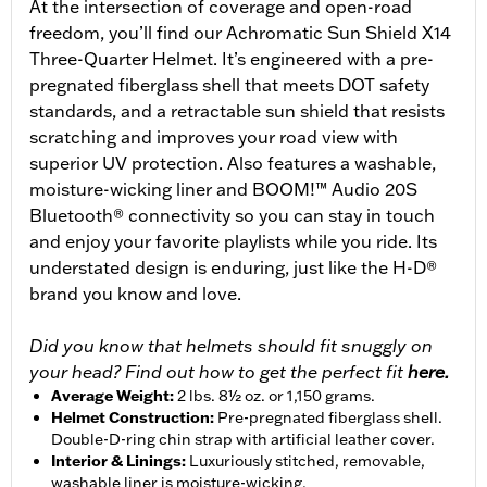
At the intersection of coverage and open-road
freedom, you’ll find our Achromatic Sun Shield X14
Three-Quarter Helmet. It’s engineered with a pre-
pregnated fiberglass shell that meets DOT safety
standards, and a retractable sun shield that resists
scratching and improves your road view with
superior UV protection. Also features a washable,
moisture-wicking liner and BOOM!™ Audio 20S
Bluetooth® connectivity so you can stay in touch
and enjoy your favorite playlists while you ride. Its
understated design is enduring, just like the H-D®
brand you know and love.
Did you know that helmets should fit snuggly on
your head? Find out how to get the perfect fit
here.
Average Weight
:
2 lbs. 8½ oz. or 1,150 grams.
Helmet Construction
:
Pre-pregnated fiberglass shell.
Double-D-ring chin strap with artificial leather cover.
Interior & Linings
:
Luxuriously stitched, removable,
washable liner is moisture-wicking.