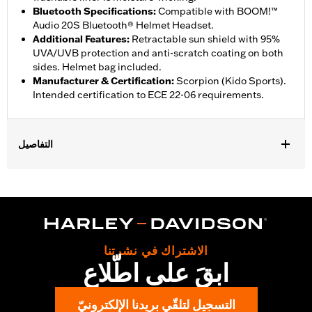
Bluetooth Specifications
:
Compatible with BOOM!™
Audio 20S Bluetooth® Helmet Headset.
Additional Features
:
Retractable sun shield with 95%
UVA/UVB protection and anti-scratch coating on both
sides. Helmet bag included.
Manufacturer & Certification
:
Scorpion (Kido Sports).
Intended certification to ECE 22-06 requirements.
التفاصيل
Gender:
Unisex
,
Functional Features:
Removable Liner
Moisture Wicking
WARRANTY:
2 year limited warranty - Go to
www.h-
d.com/warranty
for full details
Origin:
Imported
الاشتراك في نشرتنا
ابقَ على اطّلاع
التسجيل لتلقّي بريدنا الإلكترونيّ