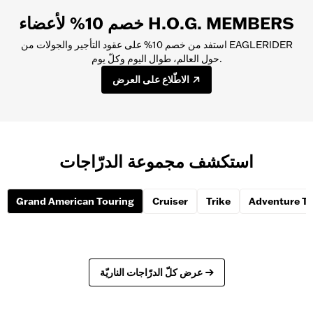
الغير والتنازل عن تعويض الأضرار. في ما يلي مزيد من التفاصيل حول التأمين
خصم 10% لأعضاء H.O.G. MEMBERS
وتغطية الأضرار الناجمة عن التصادم/ السرقة. إذا كانت لديك وثيقة تأمين
درّاجة ناريّة، إتّصل بوكيل التأمين لمعرفة ما إذا كانت تغطيتك تشمل الدرّاجة
استفد من خصم 10% على عقود التأجير والجولات من EAGLERIDER
المستأجرة. تواصل أيضًا مع البنك الصادرة عنه بطاقتك الائتمانيّة لمعرفة ما إذا
حول العالم، طوال اليوم وكلّ يوم.
كنت مؤهّلًا للتغطية التأمينيّة بموجب البطاقة.
الاطّلاع على العرض
استكشف مجموعة الدرّاجات
Grand American Touring
Cruiser
Trike
Adventure To
عرض كلّ الدرّاجات الناريّة