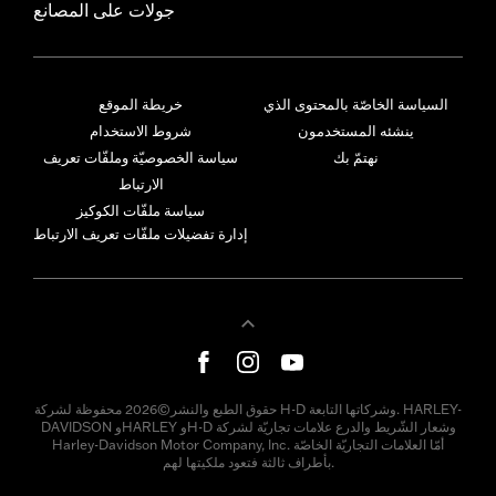
جولات على المصانع
السياسة الخاصّة بالمحتوى الذي
خريطة الموقع
ينشئه المستخدمون
شروط الاستخدام
نهتمّ بك
سياسة الخصوصيّة وملفّات تعريف
الارتباط
سياسة ملفّات الكوكيز
إدارة تفضيلات ملفّات تعريف الارتباط
حقوق الطبع والنشر©2026 محفوظة لشركة H-D وشركاتها التابعة. HARLEY-
DAVIDSON وHARLEY وH-D وشعار الشّريط والدرع علامات تجاريّة لشركة
Harley-Davidson Motor Company, Inc. أمّا العلامات التجاريّة الخاصّة
بأطراف ثالثة فتعود ملكيتها لهم.