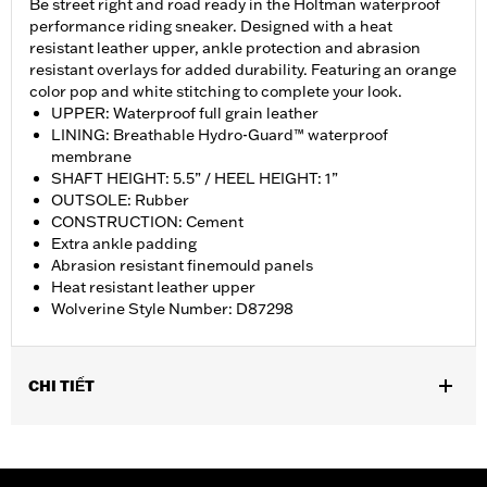
Be street right and road ready in the Holtman waterproof
performance riding sneaker. Designed with a heat
resistant leather upper, ankle protection and abrasion
resistant overlays for added durability. Featuring an orange
color pop and white stitching to complete your look.
UPPER: Waterproof full grain leather
LINING: Breathable Hydro-Guard™ waterproof
membrane
SHAFT HEIGHT: 5.5” / HEEL HEIGHT: 1”
OUTSOLE: Rubber
CONSTRUCTION: Cement
Extra ankle padding
Abrasion resistant finemould panels
Heat resistant leather upper
Wolverine Style Number: D87298
CHI TIẾT
Gender:
Women
,
,
Technology:
Ankle Protection
Waterproof
Heat Resistant