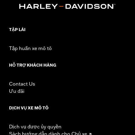
Dimension Description:
SHAFT HEIGHT: 5.5” / HEEL HEIGHT:
1”
TẬP LÁI
Tập huấn xe mô tô
HỖ TRỢ KHÁCH HÀNG
Contact Us
Ưu đãi
DỊCH VỤ XE MÔ TÔ
Dịch vụ được ủy quyền
Sách hướng dẫn dành cho Chủ xe