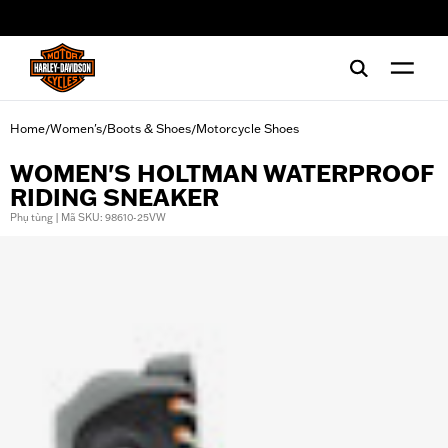
web accessibility
Home
Women's
Boots & Shoes
Motorcycle Shoes
/
/
/
WOMEN'S HOLTMAN WATERPROOF
RIDING SNEAKER
Phụ tùng | Mã SKU: 98610-25VW