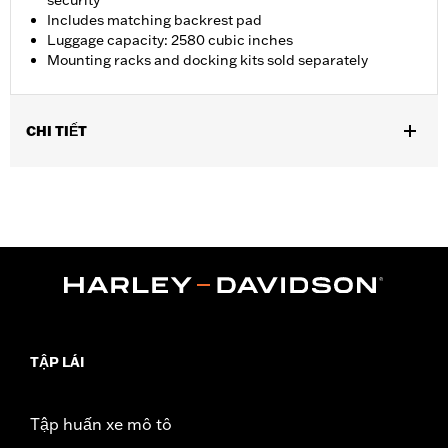
security
Includes matching backrest pad
Luggage capacity: 2580 cubic inches
Mounting racks and docking kits sold separately
CHI TIẾT
Fits ‘18-later FLDE, FLHC, FLHCS, FLSB, FLSL, FXBB, FXBBS,
FXST and '26-later FLHD and FXD models equipped with
HoldFast Detachable Solo or Two-Up Tour-Pak Mounting Rack.
Installation Instructions
Locking:
Yes
Capacity:
2580 Cubic inch
Capacity UOM:
Cubic inch
Depth:
18.75
Material Depth UOM:
Inches
TẬP LÁI
Sold Separately:
Mounting racks and docking kits
Height:
12.25 Inches
Tập huấn xe mô tô
Sold In Units:
Each