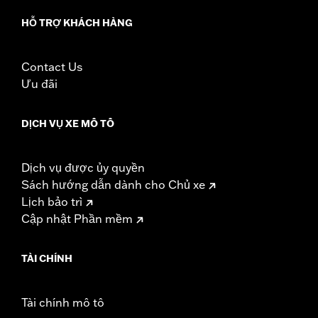
Material Height UOM:
Inches
HỖ TRỢ KHÁCH HÀNG
Material:
Vinyl
Width:
18.5 Inches
In the Box:
Tour-Pak and matching backrest
Contact Us
Material Width UOM:
Inches
Ưu đãi
WARRANTY:
1 year limited warranty – Go to
www.h-
d.com/warranty
for full details
DỊCH VỤ XE MÔ TÔ
Dịch vụ được ủy quyền
Sách hướng dẫn dành cho Chủ xe
Lịch bảo trì
Cập nhật Phần mềm
TÀI CHÍNH
Tài chính mô tô