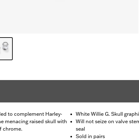
Styled to complement Harley-
White Willie G. Skull grap
e menacing raised skull with
Will not seize on valve ste
of chrome.
seal
Sold in pairs