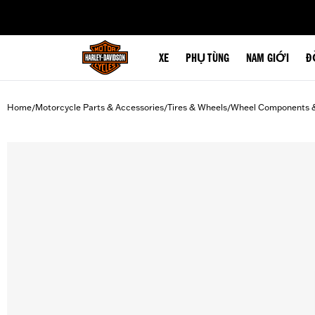
web accessibility
XE
PHỤ TÙNG
NAM GIỚI
Đ
Home
Motorcycle Parts & Accessories
Tires & Wheels
Wheel Components 
/
/
/