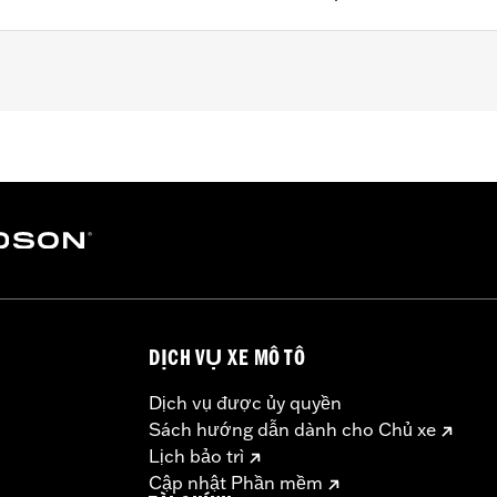
 air valves.
– Go to
www.h-d.com/warranty
for full details
DỊCH VỤ XE MÔ TÔ
Dịch vụ được ủy quyền
Sách hướng dẫn dành cho Chủ xe
Lịch bảo trì
Cập nhật Phần mềm