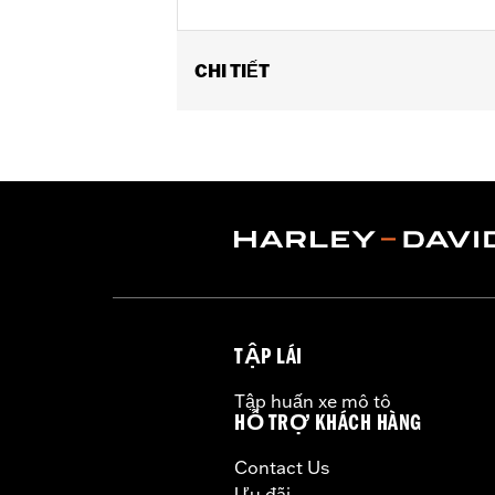
CHI TIẾT
Universal fitment. Also fits suspension
Sold In Units:
Pair
In the Box:
2 valve stem caps
WARRANTY:
1 year limited warranty 
TẬP LÁI
Tập huấn xe mô tô
HỖ TRỢ KHÁCH HÀNG
Contact Us
Ưu đãi