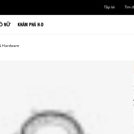
Tập lái
Tìm đạ
Ồ NỮ
KHÁM PHÁ H-D
& Hardware