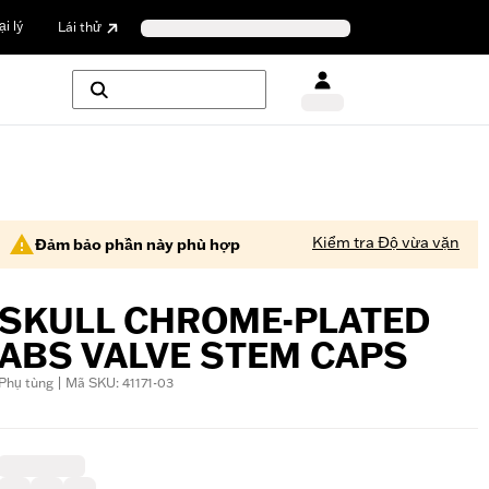
i lý
Lái thử
Kiểm tra Độ vừa vặn
Đảm bảo phần này phù hợp
SKULL CHROME-PLATED
ABS VALVE STEM CAPS
Phụ tùng | Mã SKU: 41171-03