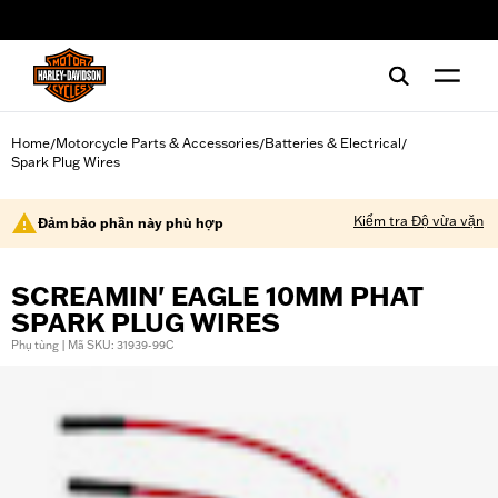
web accessibility
Home
Motorcycle Parts & Accessories
Batteries & Electrical
/
/
/
Spark Plug Wires
Kiểm tra Độ vừa vặn
Đảm bảo phần này phù hợp
SCREAMIN' EAGLE 10MM PHAT
SPARK PLUG WIRES
Phụ tùng | Mã SKU: 31939-99C