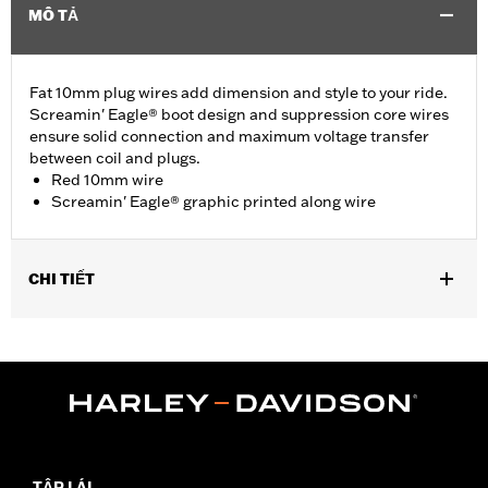
MÔ TẢ
Fat 10mm plug wires add dimension and style to your ride.
Screamin' Eagle® boot design and suppression core wires
ensure solid connection and maximum voltage transfer
between coil and plugs.
Red 10mm wire
Screamin' Eagle® graphic printed along wire
CHI TIẾT
Fits '99-'08 Touring models.
Sold In Units:
Pair
In the Box:
2 spark plug cables
WARRANTY:
1 year limited warranty – Go to
www.h-
d.com/warranty
for full details
TẬP LÁI