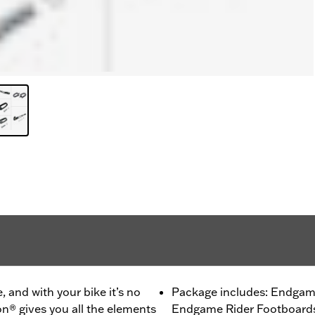
, and with your bike it’s no
Package includes: Endgam
on® gives you all the elements
Endgame Rider Footboards