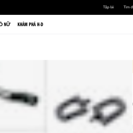
Tập lái
Tìm đạ
Ồ NỮ
KHÁM PHÁ H-D