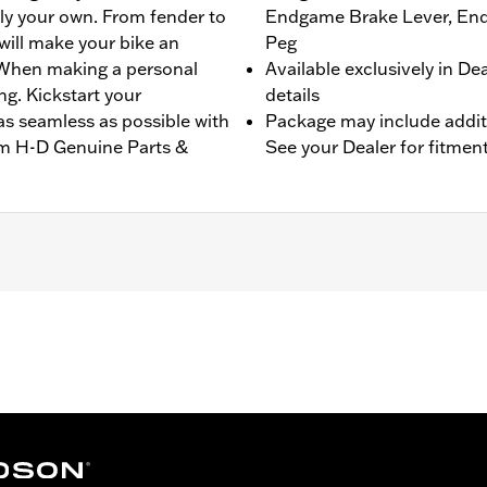
ly your own. From fender to
Endgame Brake Lever, End
will make your bike an
Peg
. When making a personal
Available exclusively in De
ng. Kickstart your
details
as seamless as possible with
Package may include addit
om H-D Genuine Parts &
See your Dealer for fitmen
'14-'21 Touring models (except ’18-later FLTRXSE). Please s
particular year/model in discussion.
ls
0GRIT Passenger Footpegs, 80GRIT Rider Footboards, 80G
 Shifter Peg, Dominion Shifter Peg Trim Piece
– Go to
www.h-d.com/warranty
for full details