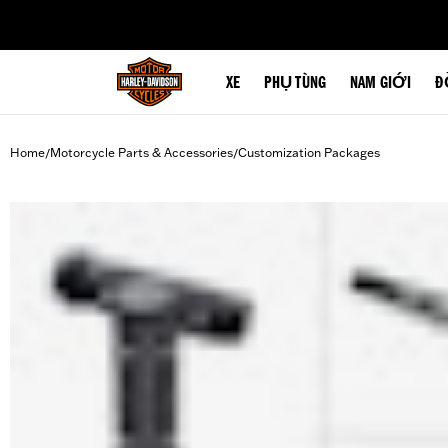
web accessibility
XE
PHỤ TÙNG
NAM GIỚI
Đ
Home
Motorcycle Parts & Accessories
Customization Packages
/
/