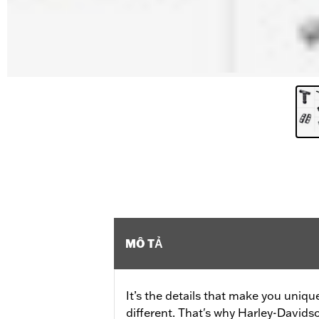
MÔ TẢ
It’s the details that make you unique
different. That's why Harley-Davids