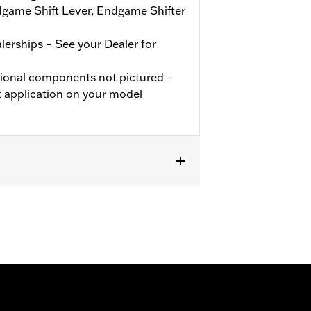
game Shift Lever, Endgame Shifter
alerships – See your Dealer for
ional components not pictured –
t application on your model
ee individual accessory articulated
RIT Brake Pedal Pad, Endgame Brake