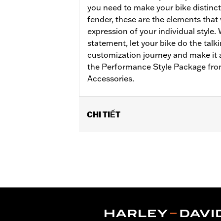
you need to make your bike distinct
fender, these are the elements that 
expression of your individual style
statement, let your bike do the talki
customization journey and make it 
the Performance Style Package fr
Accessories.
CHI TIẾT
Accessory Package is assembled to fit 
fitments to ensure proper fitment for 
Sold Separately:
See Dealer for Detai
Sold In Units:
Each
In the Box:
Get-A-Grip Hand Grips, 8
Lever, Endgame Shift Lever, Dominion
WARRANTY:
1 year limited warranty 