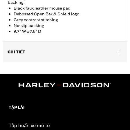
backing.
Black faux leather mouse pad
Debossed Open Bar & Shield logo
Grey contrast stitching
No-slip backing
9.7" W x 7.5" D
CHI TIẾT
Dimension Description:
9.7" W x 7.5" D
TẬP LÁI
Tập huấn xe mô tô