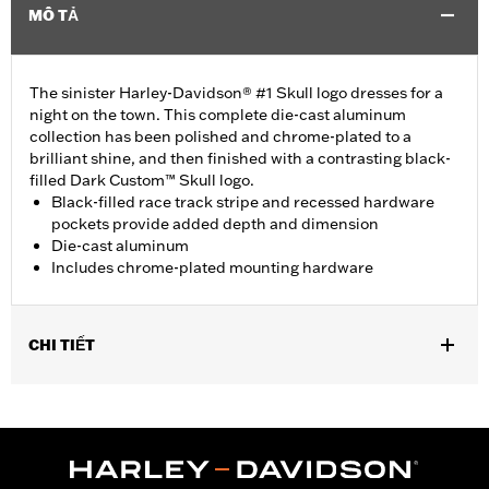
MÔ TẢ
The sinister Harley-Davidson® #1 Skull logo dresses for a
night on the town. This complete die-cast aluminum
collection has been polished and chrome-plated to a
brilliant shine, and then finished with a contrasting black-
filled Dark Custom™ Skull logo.
Black-filled race track stripe and recessed hardware
pockets provide added depth and dimension
Die-cast aluminum
Includes chrome-plated mounting hardware
CHI TIẾT
Fits '17-'25 Touring (except '24-later FLHX, FLTRX, '25-later
FLHXSE, FLHXU, FLTRXRRSE, FLTRXSE and FLTRXSTSE) and
Trike models with Original Equipment wedge shaped air cleaner
cover. Does not fit CVO models.
Installation Instructions