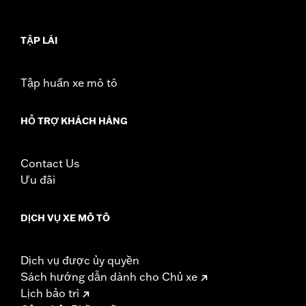
Collection:
Number One Skull
Sold In Units:
Each
TẬP LÁI
In the Box:
Air cleaner trim only
WARRANTY:
1 year limited warranty – Go to
www.h-
d.com/warranty
for full details
Tập huấn xe mô tô
HỖ TRỢ KHÁCH HÀNG
Contact Us
Ưu đãi
DỊCH VỤ XE MÔ TÔ
Dịch vụ được ủy quyền
Sách hướng dẫn dành cho Chủ xe
Lịch bảo trì